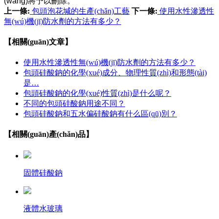
(wǎng)將予以刪除。
上一條:
包頭泡花堿的生產(chǎn)工藝
下一條:
使用水性滲透性
無(wú)機(jī)防水劑的方法有多少？
【相關(guān)文章】
使用水性滲透性無(wú)機(jī)防水劑的方法有多少？
包頭硅酸鈉的化學(xué)成分、物理性質(zhì)和形態(tài)
是…
包頭硅酸鈉的化學(xué)性質(zhì)是什么呢？
不同的包頭硅酸鈉用途不同？
包頭硅酸鈉和五水偏硅酸鈉有什么區(qū)別？
【相關(guān)產(chǎn)品】
固體硅酸鈉
液體水玻璃