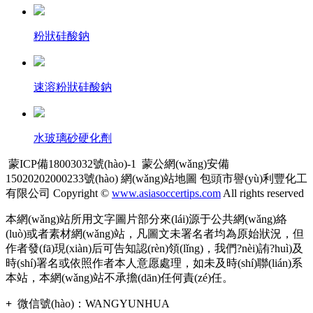
粉狀硅酸鈉
速溶粉狀硅酸鈉
水玻璃砂硬化劑
蒙ICP備18003032號(hào)-1
蒙公網(wǎng)安備
15020202000233號(hào)
網(wǎng)站地圖
包頭市譽(yù)利豐化工
有限公司 Copyright ©
www.asiasoccertips.com
All rights reserved
本網(wǎng)站所用文字圖片部分來(lái)源于公共網(wǎng)絡
(luò)或者素材網(wǎng)站，凡圖文未署名者均為原始狀況，但
作者發(fā)現(xiàn)后可告知認(rèn)領(lǐng)，我們?nèi)詴?huì)及
時(shí)署名或依照作者本人意愿處理，如未及時(shí)聯(lián)系
本站，本網(wǎng)站不承擔(dān)任何責(zé)任。
+
微信號(hào)：
WANGYUNHUA