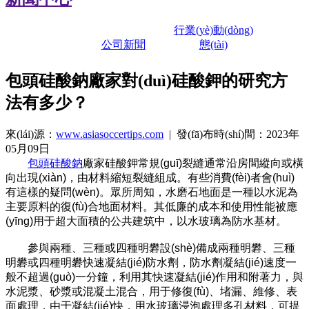
行業(yè)動(dòng)
公司新聞
態(tài)
包頭硅酸鈉廠家對(duì)硅酸鉀的研究方
法有多少？
來(lái)源：
www.asiasoccertips.com
| 發(fā)布時(shí)間：2023年
05月09日
包頭硅酸鈉
廠家
硅酸鉀常規(guī)裂縫通常沿房間縱向或橫
向出現(xiàn)，由材料縮短裂縫組成。有些消費(fèi)者會(huì)
有這樣的疑問(wèn)。眾所周知，水磨石地面是一種以水泥為
主要原料的復(fù)合地面材料。其低廉的成本和使用性能被應
(yīng)用于超大面積的公共建筑中，以水玻璃為防水基材。
參與兩種、三種或四種明礬設(shè)備成兩種明礬、三種
明礬或四種明礬快速凝結(jié)防水劑，防水劑凝結(jié)速度一
般不超過(guò)一分鐘，利用其快速凝結(jié)作用和附著力，與
水泥漿、砂漿或混凝土混合，用于修復(fù)、堵漏、維修、表
面處理，由于凝結(jié)快，用水玻璃浸泡處理多孔材料，可提