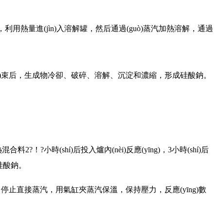
璃材料，利用熱量進(jìn)入溶解罐，然后通過(guò)蒸汽加熱溶解，通過
束后，生成物冷卻、破碎、溶解、沉淀和濃縮，形成硅酸鈉。
?！?小時(shí)后投入爐內(nèi)反應(yīng)，3小時(shí)后
。
a后，停止直接蒸汽，用氣缸夾蒸汽保溫，保持壓力，反應(yīng)數