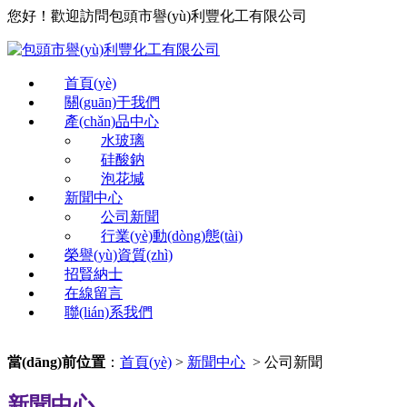
您好！歡迎訪問包頭市譽(yù)利豐化工有限公司
首頁(yè)
關(guān)于我們
產(chǎn)品中心
水玻璃
硅酸鈉
泡花堿
新聞中心
公司新聞
行業(yè)動(dòng)態(tài)
榮譽(yù)資質(zhì)
招賢納士
在線留言
聯(lián)系我們
當(dāng)前位置
：
首頁(yè)
>
新聞中心
> 公司新聞
新聞中心