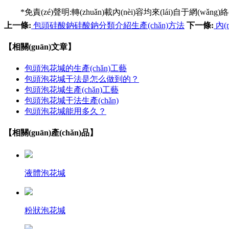
*免責(zé)聲明:轉(zhuǎn)載內(nèi)容均來(lái)自于網(wǎng)絡(
上一條:
包頭硅酸鈉硅酸鈉分類介紹生產(chǎn)方法
下一條:
內(
【相關(guān)文章】
包頭泡花堿的生產(chǎn)工藝
包頭泡花堿干法是怎么做到的？
包頭泡花堿生產(chǎn)工藝
包頭泡花堿干法生產(chǎn)
包頭泡花堿能用多久？
【相關(guān)產(chǎn)品】
液體泡花堿
粉狀泡花堿